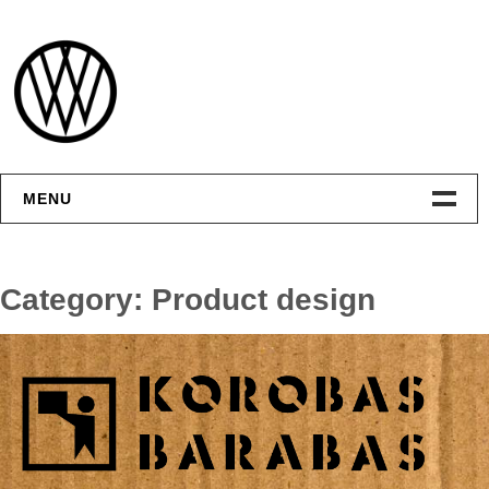
Skip
to
content
MENU
Интерфейсы
Category:
Product design
Графика
Видео
Контакты