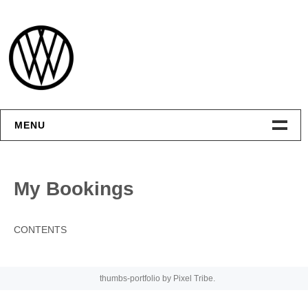
Skip
to
content
MENU
Интерфейсы
My Bookings
Графика
CONTENTS
Видео
Контакты
thumbs-portfolio by
Pixel Tribe
.