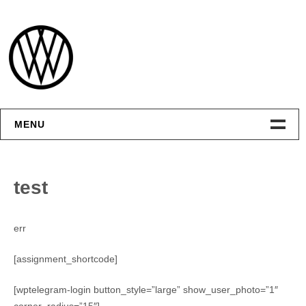
Skip
to
content
MENU
Интерфейсы
test
Графика
err
Видео
[assignment_shortcode]
Контакты
[wptelegram-login button_style=”large” show_user_photo=”1″
corner_radius=”15″]